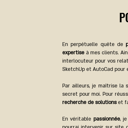
P
En perpétuelle quête de
expertise
à mes clients. Ains
interlocuteur pour vos rela
SketchUp et AutoCad pour 
Par ailleurs, je maîtrise la
secret pour moi. Pour réus
recherche de solutions
et f
En véritable
passionnée
, j
pourrai intervenir sur site