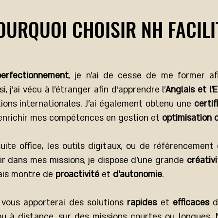
OURQUOI CHOISIR NH FACILI
perfectionnement
, je n’ai de cesse de me former a
i, j’ai vécu à l’étranger afin d’apprendre l’
Anglais et l’
tions internationales. J’ai également obtenu une
certif
enrichir mes compétences en gestion et
optimisation 
 suite office, les outils digitaux, ou de référencement 
sir dans mes missions, je dispose d’une grande
créativi
ais montre de
proactivité
et
d’autonomie
.
e vous apporterai des solutions
rapides
et
efficaces
d
 ou à distance, sur des missions courtes ou longues.